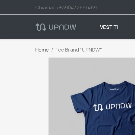
Chiamaci:
+390432691469
VESTITI
Home
Tee Brand "UPNDW"