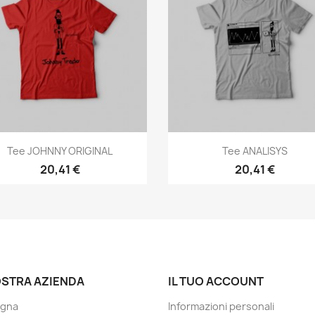
Anteprima
Anteprima


Tee JOHNNY ORIGINAL
Tee ANALISYS
20,41 €
20,41 €
OSTRA AZIENDA
IL TUO ACCOUNT
gna
Informazioni personali