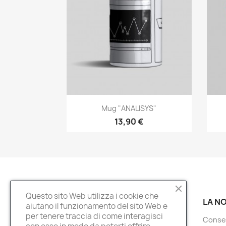
Anteprima

Mug "ANALISYS"
13,90 €
Questo sito Web utilizza i cookie che
PRODOTTI
LA N
aiutano il funzionamento del sito Web e
per tenere traccia di come interagisci
Offerte
Conse