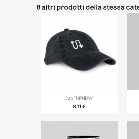
8 altri prodotti della stessa cat
Anteprima

Cap "UPNDW"
8,11 €