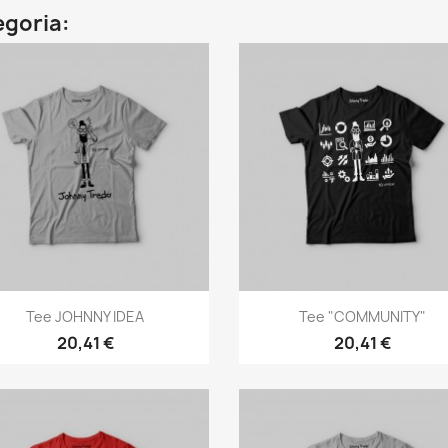
egoria:
Anteprima
Anteprima


Tee JOHNNY IDEA
Tee "COMMUNITY"
20,41 €
20,41 €