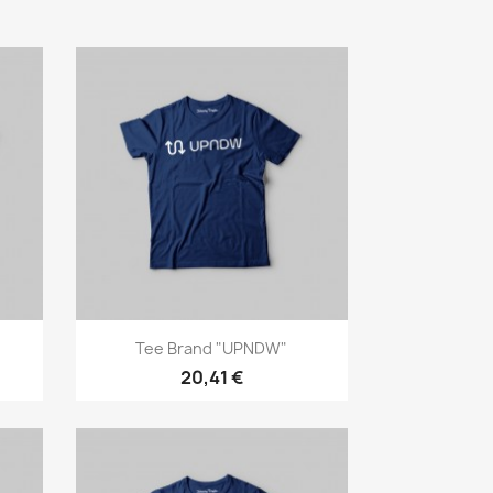
Anteprima

Tee Brand "UPNDW"
20,41 €