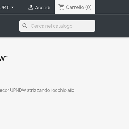
shopping_cart


Carrello
(0)
UR €
Accedi
search
DW"
ecor UPNDW strizzando l'occhio allo