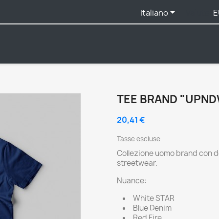

Italiano
Valuta:
E
TEE BRAND "UPN
20,41 €
Tasse escluse
Collezione uomo brand con d
streetwear.
Nuance:
White STAR
Blue Denim
Red Fire