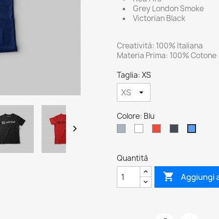
Grey London Smoke
Victorian Black
Creatività: 100% Italiana
Materia Prima: 100% Cotone
Taglia: XS
Colore: Blu

Grigio
Bianco
Rosso
Nero
Blu
Quantità

Aggiungi a